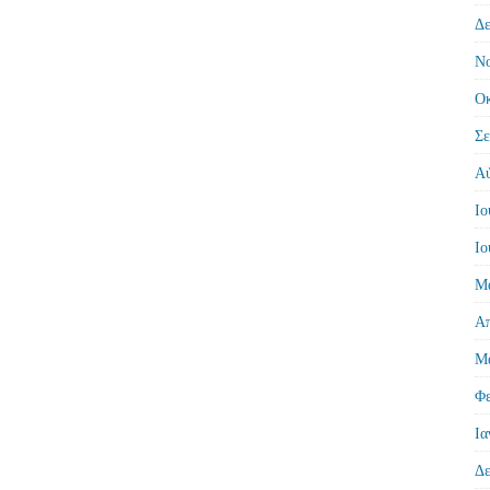
Δε
Νο
Οκ
Σε
Αύ
Ιο
Ιο
Μά
Απ
Μά
Φε
Ια
Δε