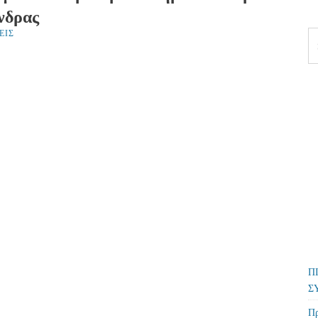
νδρας
ΕΙΣ
Se
fo
Π
Σ
Πρ