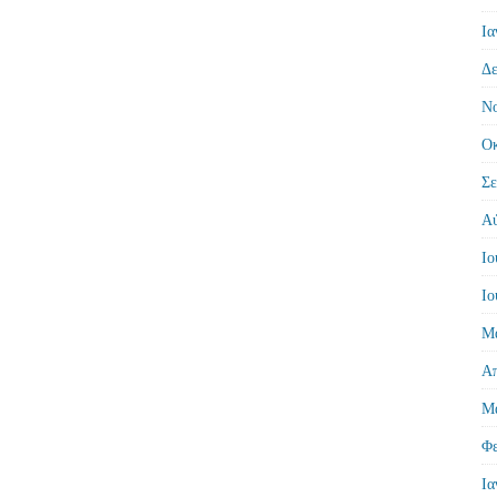
Ια
Δε
Νο
Οκ
Σε
Αύ
Ιο
Ιο
Μά
Απ
Μά
Φε
Ια