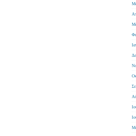
Μά
Απ
Μά
Φε
Ια
Δε
Νο
Οκ
Σε
Αύ
Ιο
Ιο
Μά