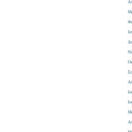
Απ
Μά
Φε
Ια
Δε
Νο
Οκ
Σε
Αύ
Ιο
Ιο
Μά
Απ
Μά