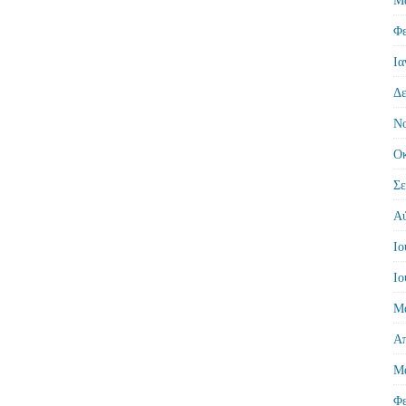
Φε
Ια
Δε
Νο
Οκ
Σε
Αύ
Ιο
Ιο
Μά
Απ
Μά
Φε