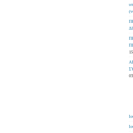
υπ
(v
Π
Δ
Π
Π
15
Α
Σ
03
Ιο
Ιο