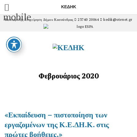
ΚΕΔΗΚ
mobile
Κοινωφελής Επιχείρηση Δήμου Κασσάνδρας
23740 20064
kedik@otenet.gr
Φεβρουάριος 2020
«Εκπαίδευση – πιστοποίηση των
εργαζομένων της Κ.Ε.ΔΗ.Κ. στις
πρώτες βοήθειες.»