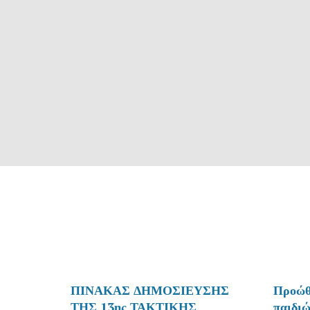
ΠΙΝΑΚΑΣ ΔΗΜΟΣΙΕΥΣΗΣ
Προώθ
- Additional Text
- Additi
ΤΗΣ 13ης ΤΑΚΤΙΚΗΣ
παιδι