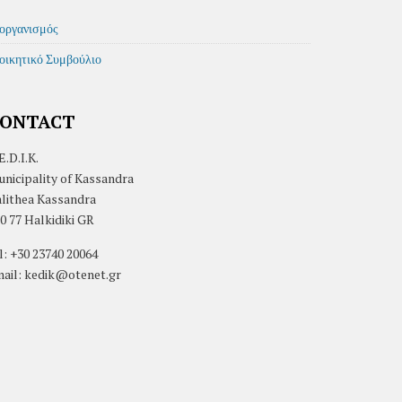
οργανισμός
οικητικό Συμβούλιο
ONTACT
E.D.I.K.
nicipality of Kassandra
lithea Kassandra
0 77 Halkidiki GR
l: +30 23740 20064
ail: kedik@otenet.gr