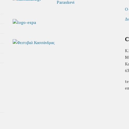
Ο 
Δι
C
K.
Mu
Ka
63
te
em