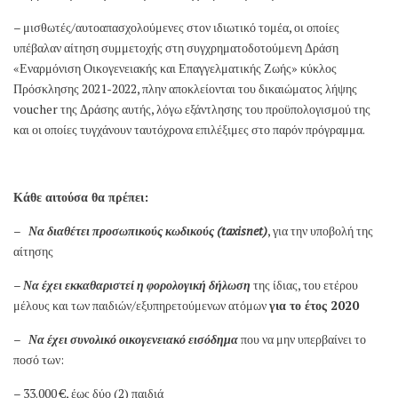
– μισθωτές/αυτοαπασχολούμενες στον ιδιωτικό τομέα, οι οποίες
υπέβαλαν αίτηση συμμετοχής στη συγχρηματοδοτούμενη Δράση
«Εναρμόνιση Οικογενειακής και Επαγγελματικής Ζωής» κύκλος
Πρόσκλησης 2021-2022, πλην αποκλείονται του δικαιώματος λήψης
voucher της Δράσης αυτής, λόγω εξάντλησης του προϋπολογισμού της
και οι οποίες τυγχάνουν ταυτόχρονα επιλέξιμες στο παρόν πρόγραμμα.
Κάθε αιτούσα θα πρέπει:
–
Να διαθέτει
προσωπικούς κωδικούς (
taxisnet
)
, για την υποβολή της
αίτησης
–
Να έχει εκκαθαριστεί η φορολογική δήλωση
της ίδιας, του ετέρου
μέλους και των παιδιών/εξυπηρετούμενων ατόμων
για το έτος 2020
–
Να έχει συνολικό οικογενειακό εισόδημα
που να μην υπερβαίνει το
ποσό των:
– 33.000 €, έως δύο (2) παιδιά