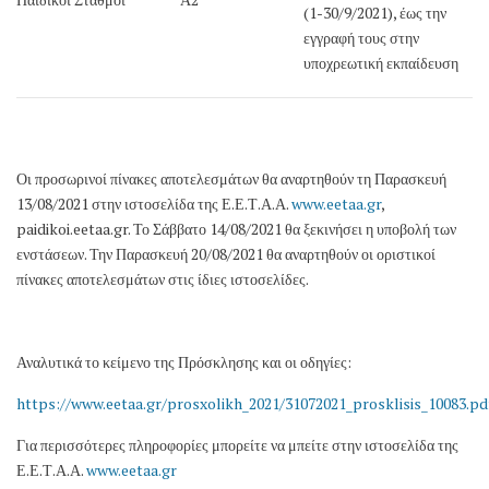
(1-30/9/2021), έως την
εγγραφή τους στην
υποχρεωτική εκπαίδευση
Οι προσωρινοί πίνακες αποτελεσμάτων θα αναρτηθούν τη Παρασκευή
13/08/2021 στην ιστοσελίδα της Ε.Ε.Τ.Α.Α.
www.eetaa.gr
,
paidikoi.eetaa.gr. Το Σάββατο 14/08/2021 θα ξεκινήσει η υποβολή των
ενστάσεων. Την Παρασκευή 20/08/2021 θα αναρτηθούν οι οριστικοί
πίνακες αποτελεσμάτων στις ίδιες ιστοσελίδες.
Αναλυτικά το κείμενο της Πρόσκλησης και οι οδηγίες:
https://www.eetaa.gr/prosxolikh_2021/31072021_prosklisis_10083.pd
Για περισσότερες πληροφορίες μπορείτε να μπείτε στην ιστοσελίδα της
Ε.Ε.Τ.Α.Α.
www.eetaa.gr