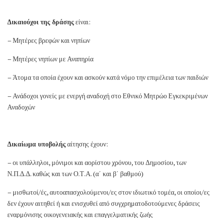
Δικαιούχοι της δράσης
είναι:
– Μητέρες βρεφών και νηπίων
– Μητέρες νηπίων με Αναπηρία
– Άτομα τα οποία έχουν και ασκούν κατά νόμο την επιμέλεια των παιδιών
– Ανάδοχοι γονείς με ενεργή αναδοχή στο Εθνικό Μητρώο Εγκεκριμένων
Αναδοχών
Δικαίωμα υποβολής
αίτησης έχουν:
– οι υπάλληλοι, μόνιμοι και αορίστου χρόνου, του Δημοσίου, των
Ν.Π.Δ.Δ. καθώς και των Ο.Τ.Α. (α΄ και β΄ βαθμού)
– μισθωτοί/ές, αυτοαπασχολούμενοι/ες στον ιδιωτικό τομέα, οι οποίοι/ες
δεν έχουν αιτηθεί ή και ενισχυθεί από συγχρηματοδοτούμενες δράσεις
εναρμόνισης οικογενειακής και επαγγελματικής ζωής