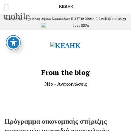
ΚΕΔΗΚ
mobile
Κοινωφελής Επιχείρηση Δήμου Κασσάνδρας
23740 20064
kedik@otenet.gr
From the blog
Νέα - Ανακοινώσεις
Πρόγραμμα οικονομικής στήριξης
οικογενειών με παιδιά προσχολικής