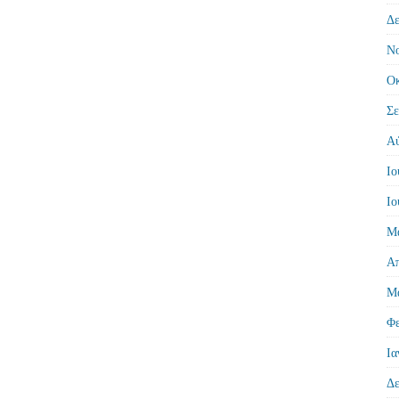
Δε
Νο
Οκ
Σε
Αύ
Ιο
Ιο
Μά
Απ
Μά
Φε
Ια
Δε