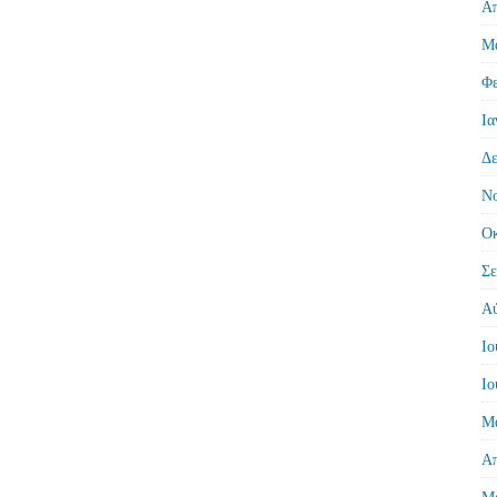
Απ
Μά
Φε
Ια
Δε
Νο
Οκ
Σε
Αύ
Ιο
Ιο
Μά
Απ
Μά