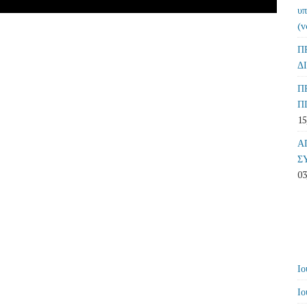
υπ
(v
Π
Δ
Π
Π
15
Α
Σ
03
Ιο
Ιο