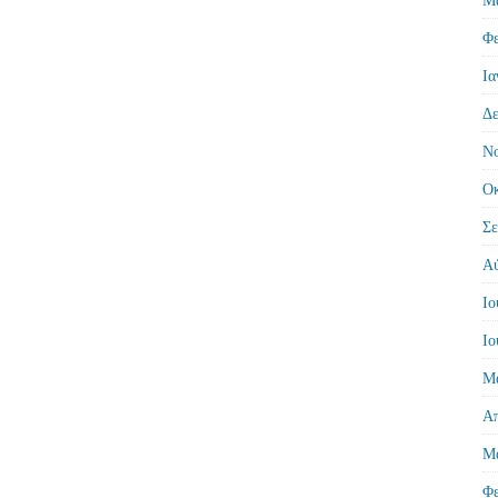
Φε
Ια
Δε
Νο
Οκ
Σε
Αύ
Ιο
Ιο
Μά
Απ
Μά
Φε