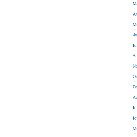
Μά
Απ
Μά
Φε
Ια
Δε
Νο
Οκ
Σε
Αύ
Ιο
Ιο
Μά