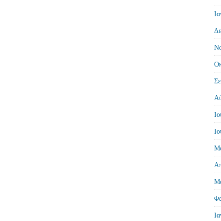
Ια
Δε
Νο
Οκ
Σε
Αύ
Ιο
Ιο
Μά
Απ
Μά
Φε
Ια