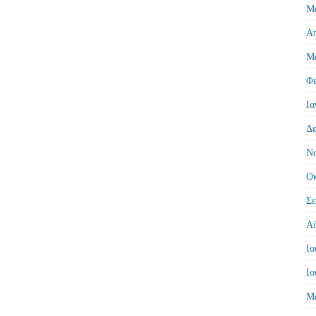
Μά
Απ
Μά
Φε
Ια
Δε
Νο
Οκ
Σε
Αύ
Ιο
Ιο
Μά