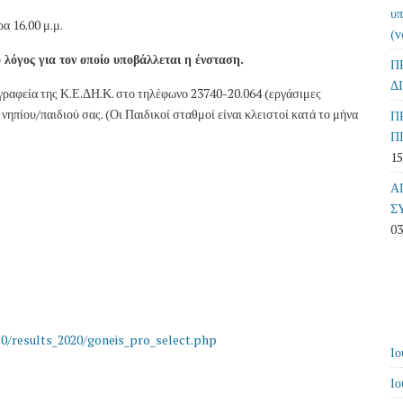
υπ
α 16.00 μ.μ.
(v
λόγος για τον οποίο υποβάλλεται η ένσταση.
Π
Δ
 γραφεία της Κ.Ε.ΔΗ.Κ. στο τηλέφωνο 23740-20.064 (εργάσιμες
νηπίου/παιδιού σας. (Οι Παιδικοί σταθμοί είναι κλειστοί κατά το μήνα
Π
Π
15
Α
Σ
03
20/results_2020/goneis_pro_select.php
Ιο
Ιο