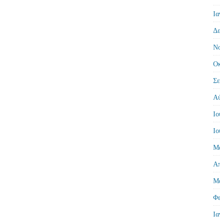
Ια
Δε
Νο
Οκ
Σε
Αύ
Ιο
Ιο
Μά
Απ
Μά
Φε
Ια