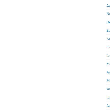
Δε
Νο
Οκ
Σε
Αύ
Ιο
Ιο
Μά
Απ
Μά
Φε
Ια
Δε