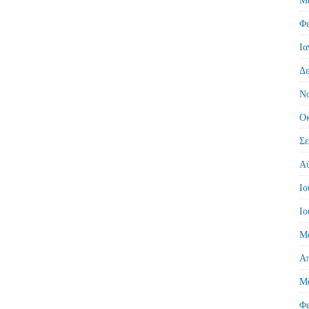
Φε
Ια
Δε
Νο
Οκ
Σε
Αύ
Ιο
Ιο
Μά
Απ
Μά
Φε