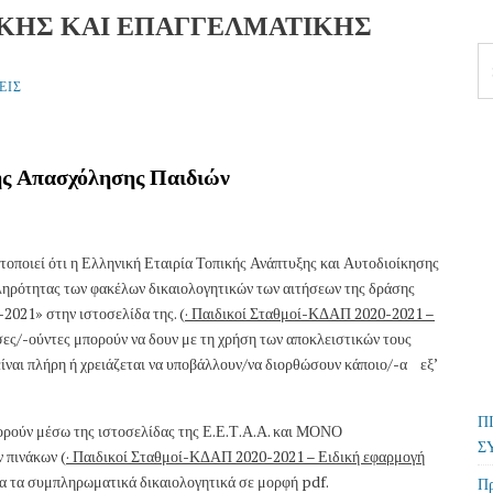
ΚΗΣ ΚΑΙ ΕΠΑΓΓΕΛΜΑΤΙΚΗΣ
Se
fo
ΕΙΣ
ής Απασχόλησης Παιδιών
ποιεί ότι η Ελληνική Εταιρία Τοπικής Ανάπτυξης και Αυτοδιοίκησης
ηρότητας των φακέλων δικαιολογητικών των αιτήσεων της δράσης
2021» στην ιστοσελίδα της. (
· Παιδικοί Σταθμοί-ΚΔΑΠ 2020-2021 –
ύσες/-ούντες μπορούν να δουν με τη χρήση των αποκλειστικών τους
 είναι πλήρη ή χρειάζεται να υποβάλλουν/να διορθώσουν κάποιο/-α εξ’
Π
μπορούν μέσω της ιστοσελίδας της Ε.Ε.Τ.Α.Α. και ΜΟΝΟ
Σ
 πινάκων (
· Παιδικοί Σταθμοί-ΚΔΑΠ 2020-2021 – Ειδική εφαρμογή
λα τα συμπληρωματικά δικαιολογητικά σε μορφή pdf.
Πρ