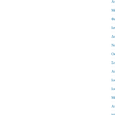
Απ
Μά
Φε
Ια
Δε
Νο
Οκ
Σε
Αύ
Ιο
Ιο
Μά
Απ
Μά