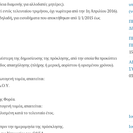
εια διαμονής για αλλοδαπές μητέρες).
υπ
 εντός τελευταίου τριμήνου, όχι νωρίτερα από την 1η Απριλίου 2016).
(v
δηλαδή, για εισοδήματα που αποκτήθηκαν από 1/1/2015 έως
Π
Δ
Π
Π
15
έστερη της δημοσίευσης της πρόκλησης, από την οποία θα προκύπτει
Α
ίδος απασχόλησης (πλήρης ή μερική, αορίστου ή ορισμένου χρόνου).
Σ
03
τογενή τομέα, απαιτείται:
Δ.Ο.Υ.
ης Φορέα.
ογενή τομέα, απαιτείται:
ισμένη κατά το τελευταίο έτος.
Ιο
ί πριν την ημερομηνία της πρόσκλησης.
Ιο