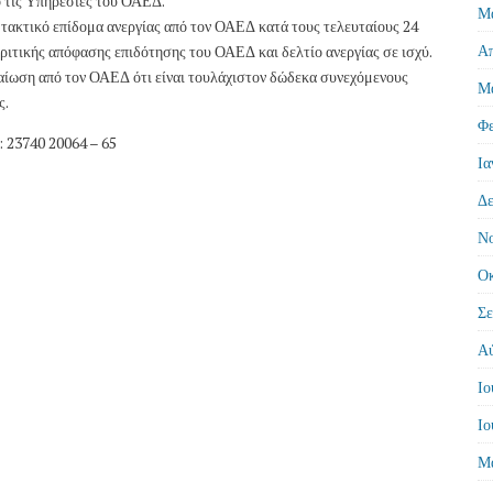
 τις Υπηρεσίες του ΟΑΕΔ.
Μά
 τακτικό επίδομα ανεργίας από τον ΟΑΕΔ κατά τους τελευταίους 24
Απ
γκριτικής απόφασης επιδότησης του ΟΑΕΔ και δελτίο ανεργίας σε ισχύ.
εβαίωση από τον ΟΑΕΔ ότι είναι τουλάχιστον δώδεκα συνεχόμενους
Μά
ς.
Φε
: 23740 20064 – 65
Ια
Δε
Νο
Οκ
Σε
Αύ
Ιο
Ιο
Μά