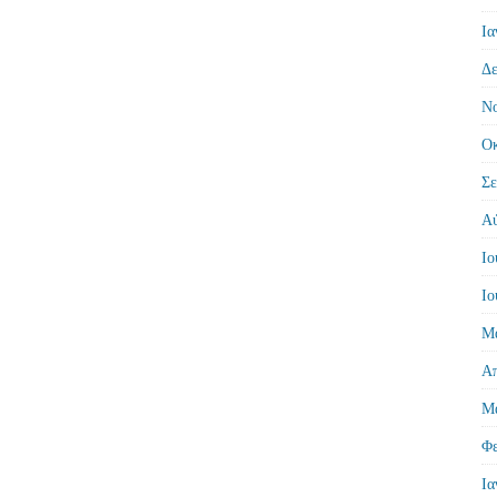
Ια
Δε
Νο
Οκ
Σε
Αύ
Ιο
Ιο
Μά
Απ
Μά
Φε
Ια