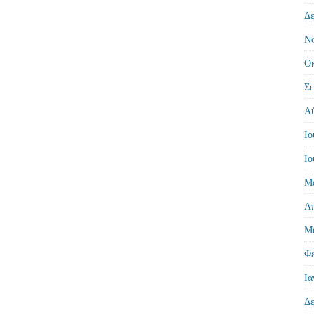
Δε
Νο
Οκ
Σε
Αύ
Ιο
Ιο
Μά
Απ
Μά
Φε
Ια
Δε