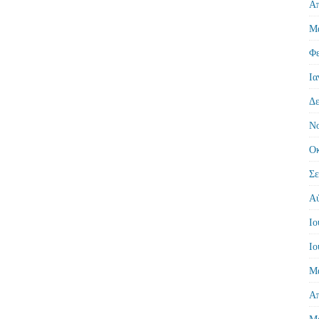
Απ
Μά
Φε
Ια
Δε
Νο
Οκ
Σε
Αύ
Ιο
Ιο
Μά
Απ
Μά