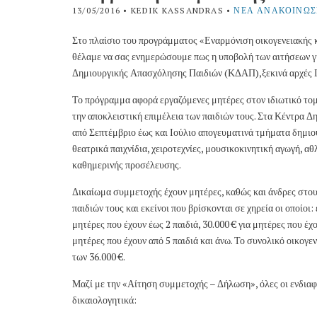
13/05/2016
• KEDIK KASSANDRAS •
ΝΈΑ ΑΝΑΚΟΙΝΏΣ
Στο πλαίσιο του προγράμματος «Εναρμόνιση οικογενειακής κ
θέλαμε να σας ενημερώσουμε πως η υποβολή των αιτήσεων γι
Δημιουργικής Απασχόλησης Παιδιών (ΚΔΑΠ),ξεκινά αρχές Ι
Το πρόγραμμα αφορά εργαζόμενες μητέρες στον ιδιωτικό τομέ
την αποκλειστική επιμέλεια των παιδιών τους. Στα Κέντρα
από Σεπτέμβριο έως και Ιούλιο απογευματινά τμήματα δημιο
θεατρικά παιχνίδια, χειροτεχνίες, μουσικοκινητική αγωγή, 
καθημερινής προσέλευσης.
Δικαίωμα συμμετοχής έχουν μητέρες, καθώς και άνδρες στου
παιδιών τους και εκείνοι που βρίσκονται σε χηρεία οι οποίοι:
μητέρες που έχουν έως 2 παιδιά, 30.000 € για μητέρες που έχο
μητέρες που έχουν από 5 παιδιά και άνω. Το συνολικό οικογε
των 36.000 €.
Μαζί με την «Αίτηση συμμετοχής – Δήλωση», όλες οι ενδιαφ
δικαιολογητικά: