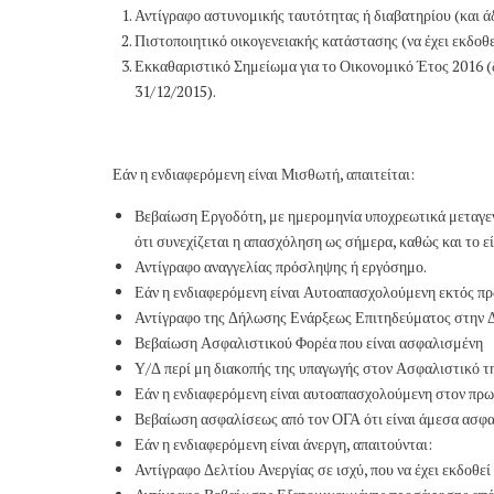
Αντίγραφο αστυνομικής ταυτότητας ή διαβατηρίου (και άδ
Πιστοποιητικό οικογενειακής κατάστασης (να έχει εκδοθεί
Εκκαθαριστικό Σημείωμα για το Οικονομικό Έτος 2016 (
31/12/2015).
Εάν η ενδιαφερόμενη είναι Μισθωτή, απαιτείται:
Βεβαίωση Εργοδότη, με ημερομηνία υποχρεωτικά μεταγεν
ότι συνεχίζεται η απασχόληση ως σήμερα, καθώς και το ε
Αντίγραφο αναγγελίας πρόσληψης ή εργόσημο.
Εάν η ενδιαφερόμενη είναι Αυτοαπασχολούμενη εκτός πρω
Αντίγραφο της Δήλωσης Ενάρξεως Επιτηδεύματος στην 
Βεβαίωση Ασφαλιστικού Φορέα που είναι ασφαλισμένη
Υ/Δ περί μη διακοπής της υπαγωγής στον Ασφαλιστικό τ
Εάν η ενδιαφερόμενη είναι αυτοαπασχολούμενη στον πρωτ
Βεβαίωση ασφαλίσεως από τον ΟΓΑ ότι είναι άμεσα ασφαλ
Εάν η ενδιαφερόμενη είναι άνεργη, απαιτούνται:
Αντίγραφο Δελτίου Ανεργίας σε ισχύ, που να έχει εκδοθε