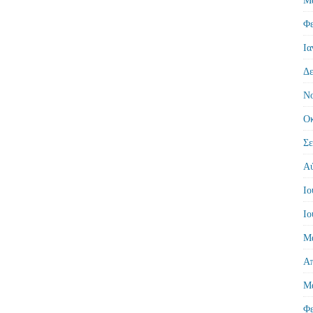
Φε
Ια
Δε
Νο
Οκ
Σε
Αύ
Ιο
Ιο
Μά
Απ
Μά
Φε