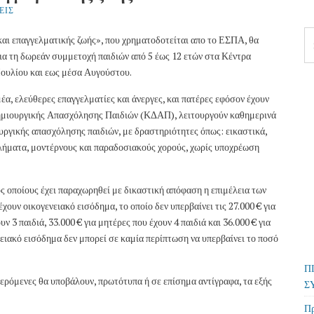
ΕΙΣ
Se
αι επαγγελματικής ζωής», που χρηματοδοτείται απο το ΕΣΠΑ, θα
fo
α τη δωρεάν συμμετοχή παιδιών από 5 έως 12 ετών στα Κέντρα
ουλίου και εως μέσα Αυγούστου.
α, ελεύθερες επαγγελματίες και άνεργες, και πατέρες εφόσον έχουν
 Δημιουργικής Απασχόλησης Παιδιών (ΚΔΑΠ), λειτουργούν καθημερινά
υργικής απασχόλησης παιδιών, με δραστηριότητες όπως: εικαστικά,
αθλήματα, μοντέρνους και παραδοσιακούς χορούς, χωρίς υποχρέωση
ς οποίους έχει παραχωρηθεί με δικαστική απόφαση η επιμέλεια των
 έχουν οικογενειακό εισόδημα, το οποίο δεν υπερβαίνει τις 27.000 € για
υν 3 παιδιά, 33.000 € για μητέρες που έχουν 4 παιδιά και 36.000 € για
νειακό εισόδημα δεν μπορεί σε καμία περίπτωση να υπερβαίνει το ποσό
Π
ερόμενες θα υποβάλουν, πρωτότυπα ή σε επίσημα αντίγραφα, τα εξής
Σ
Πρ