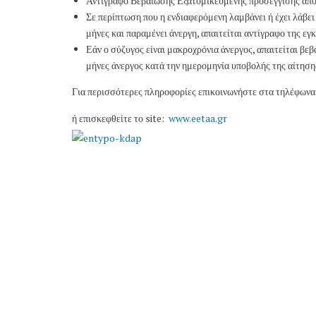
Αντίγραφο Βεβαίωσης Εξατομικευμένης προσέγγισης από
Σε περίπτωση που η ενδιαφερόμενη λαμβάνει ή έχει λάβει
μήνες και παραμένει άνεργη, απαιτείται αντίγραφο της ε
Εάν ο σύζυγος είναι μακροχρόνια άνεργος, απαιτείται β
μήνες άνεργος κατά την ημερομηνία υποβολής της αίτηση
Για περισσότερες πληροφορίες επικοινωνήστε στα τηλέφωνα
ή επισκεφθείτε το site:
www.eetaa.gr