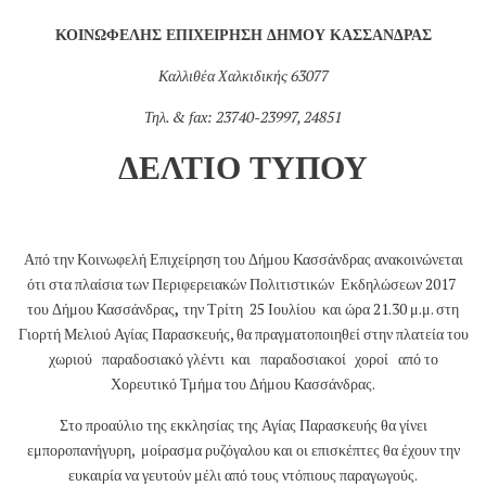
ΚΟΙΝΩΦΕΛΗΣ ΕΠΙΧΕΙΡΗΣΗ ΔΗΜΟΥ ΚΑΣΣΑΝΔΡΑΣ
Καλλιθέα Χαλκιδικής 63077
Τηλ
. & fax: 2374
0-23997, 24851
ΔΕΛΤΙΟ ΤΥΠΟΥ
Από την Κοινωφελή Επιχείρηση του Δήμου Κασσάνδρας ανακοινώνεται
ότι στα πλαίσια των Περιφερειακών Πολιτιστικών Εκδηλώσεων 2017
του Δήμου Κασσάνδρας
,
την Τρίτη 25 Ιουλίου και ώρα 21.30 μ.μ. στη
Γιορτή Μελιού Αγίας Παρασκευής, θα πραγματοποιηθεί στην πλατεία του
χωριού παραδοσιακό γλέντι και παραδοσιακοί
χοροί από το
Χορευτικό Τμήμα του Δήμου Κασσάνδρας.
Στο προαύλιο της εκκλησίας της Αγίας Παρασκευής θα γίνει
εμποροπανήγυρη, μοίρασμα ρυζόγαλου και οι επισκέπτες θα έχουν την
ευκαιρία να γευτούν μέλι από τους ντόπιους παραγωγούς.