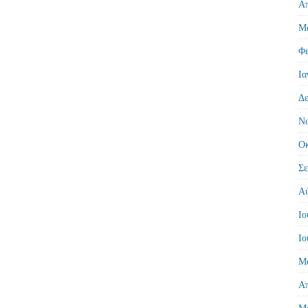
Απ
Μά
Φε
Ια
Δε
Νο
Οκ
Σε
Αύ
Ιο
Ιο
Μά
Απ
Μά