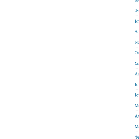
Φε
Ια
Δε
Νο
Οκ
Σε
Αύ
Ιο
Ιο
Μά
Απ
Μά
Φε