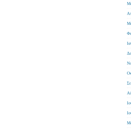
Μά
Απ
Μά
Φε
Ια
Δε
Νο
Οκ
Σε
Αύ
Ιο
Ιο
Μά