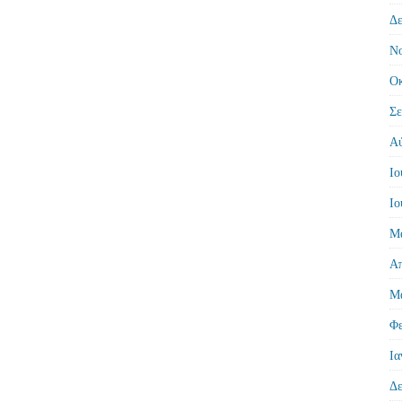
Δε
Νο
Οκ
Σε
Αύ
Ιο
Ιο
Μά
Απ
Μά
Φε
Ια
Δε