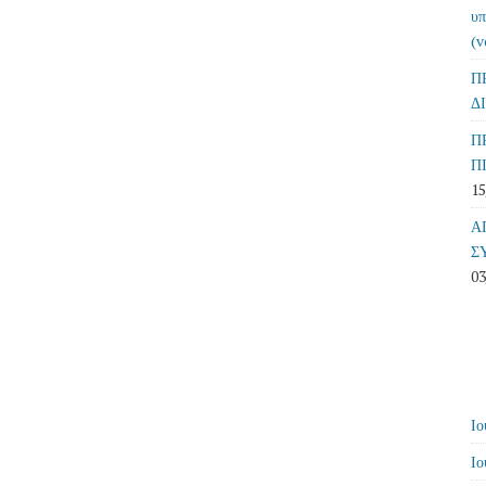
υπ
(v
Π
Δ
Π
Π
15
Α
Σ
03
Ιο
Ιο