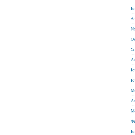
Ια
Δε
Νο
Οκ
Σε
Αύ
Ιο
Ιο
Μά
Απ
Μά
Φε
Ια