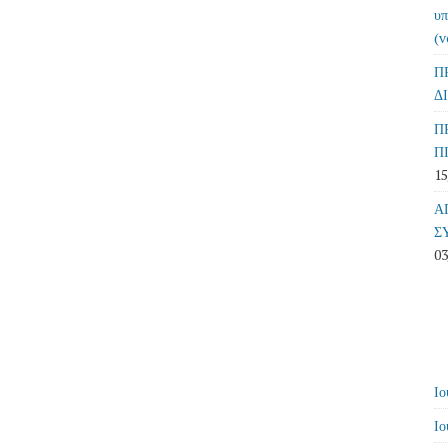
υπ
(v
Π
Δ
Π
Π
15
Α
Σ
03
Ιο
Ιο