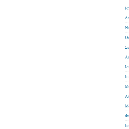
Ια
Δε
Νο
Οκ
Σε
Αύ
Ιο
Ιο
Μά
Απ
Μά
Φε
Ια