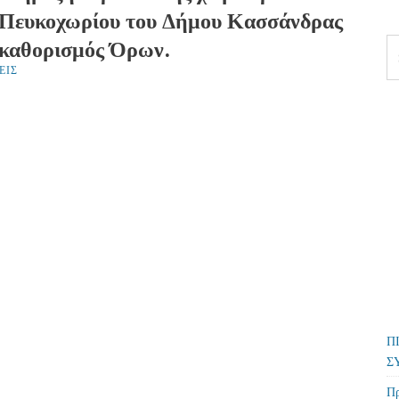
 Πευκοχωρίου του Δήμου Κασσάνδρας
ι καθορισμός Όρων.
Se
fo
ΕΙΣ
Π
Σ
Πρ