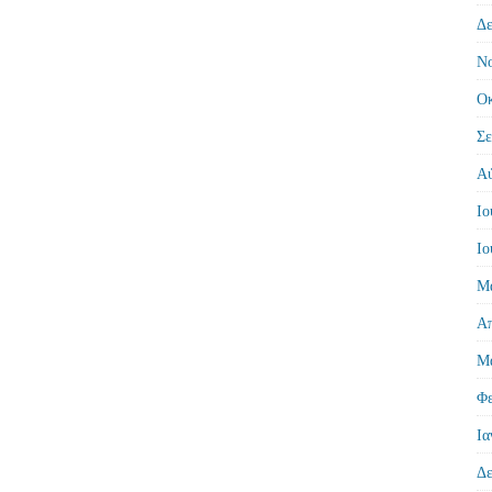
Δε
Νο
Οκ
Σε
Αύ
Ιο
Ιο
Μά
Απ
Μά
Φε
Ια
Δε