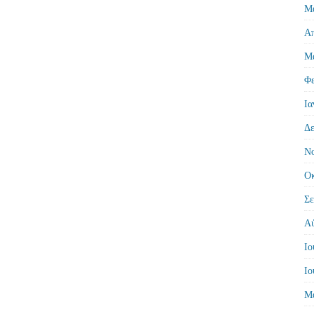
Μά
Απ
Μά
Φε
Ια
Δε
Νο
Οκ
Σε
Αύ
Ιο
Ιο
Μά