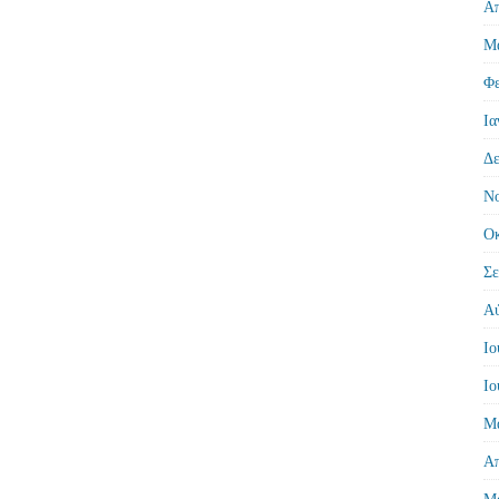
Απ
Μά
Φε
Ια
Δε
Νο
Οκ
Σε
Αύ
Ιο
Ιο
Μά
Απ
Μά