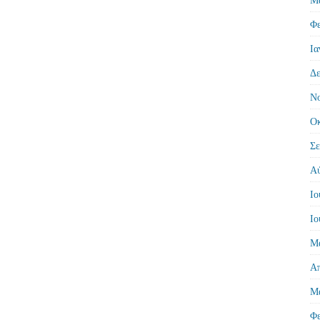
Φε
Ια
Δε
Νο
Οκ
Σε
Αύ
Ιο
Ιο
Μά
Απ
Μά
Φε