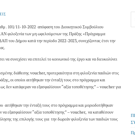
ΕΙΣ
Se
fo
θμ . 101/11-10-2022 απόφαση του Διοικητικού Συμβούλιου
φιλοξενία των μη ωφελούμενων της Πράξης «Πρόγραμμα
ΑΠ του Δήμου κατά την περίοδο 2022-2023, συνεχίζοντας έτσι την
ας.
 να συνεχίσει να επιτελεί το κοινωνικό της έργο και να διευκολύνει
ρισμένης διάθεσης voucher, προτεραιότητα στη φιλοξενία παιδιών στις
άξης, οι οποίοι αιτήθηκαν την ένταξή τους στο πρόγραμμα και
ως δεν κατάφεραν να εξασφαλίσουν “αξία τοποθέτησης” – voucher για
υ αιτήθηκαν την ένταξή τους στο πρόγραμμα και μοριοδοτήθηκαν
ν να εξασφαλίσουν “αξία τοποθέτησης” – voucher, να καταθέσουν
Π
ησης της επιλογής τους για την δωρεάν φιλοξενία των παιδιών τους
Σ
Πρ