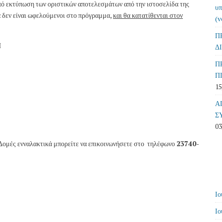
από εκτύπωση των οριστικών αποτελεσμάτων από την ιστοσελίδα της
υπ
ά δεν είναι ωφελούμενοι στο πρόγραμμα,
και θα κατατίθενται στον
(v
Π
Η
Δ
Π
Π
15
Α
Σ
03
 Δομές ενναλακτικά μπορείτε να επικοινωνήσετε στο τηλέφωνο
23740-
Ιο
Ιο