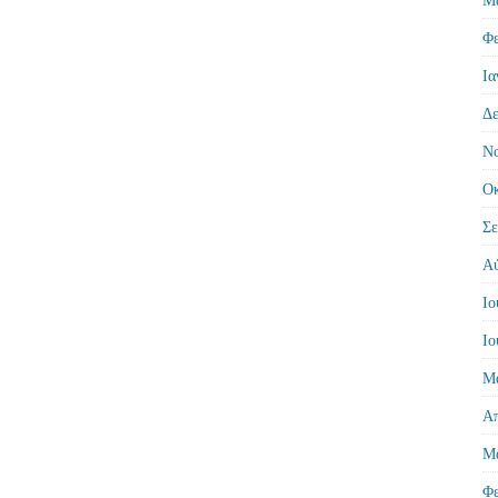
Φε
Ια
Δε
Νο
Οκ
Σε
Αύ
Ιο
Ιο
Μά
Απ
Μά
Φε