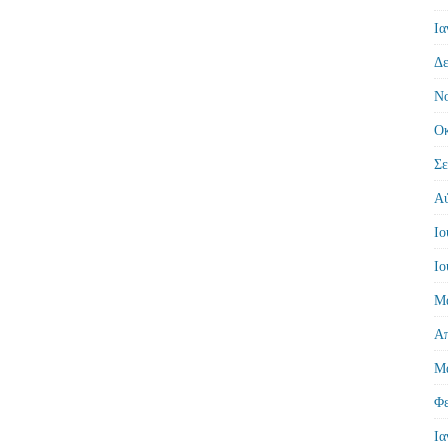
Ια
Δε
Νο
Οκ
Σε
Αύ
Ιο
Ιο
Μά
Απ
Μά
Φε
Ια