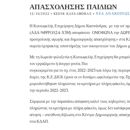
ΑΠΑΣΧΟΛΗΣΗΣ ΠΑΙΔΙΩΝ
12/10/2022
• KEDIK KASSANDRAS •
ΝΈΑ ΑΝΑΚΟΙΝΏΣ
Η Κοινωφελής Επιχείρηση Δήμου Κασσάνδρας με την υπ΄αρι
(ΑΔΑ:94ΨΡΟΛΣ4-Χ3Μ) αποφάσισε ΟΜΟΦΩΝΑ την ΔΩΡΕΑΝ 
προσχολικής αγωγής και δημιουργικής απασχόλησης» στα ΚΔ
πορεία έμπρακτης υποστήριξης των οικογενειών του Δήμου μ
Με τη δωρεάν φιλοξενία η Κοινωφελής Επιχείρηση θα μπορέσει
τον εργαζόμενο ή άνεργο γονέα. Πιο
συγκεκριμένα για το σχ. έτος 2022-2023 και λόγω της περιο
δομές της Κ.Ε.∆Η.Κ έχουν οι εν δυνάμει ωφελούμενοι της Πρ
μοριοδοτήθηκαν πληρώντας τα κριτήρια με πλήρη φάκελο, όμ
την περίοδο 2022-2023.
Σύμφωνα με την παραπάνω απόφαση καλεί τους κηδεμόνες πο
πληρώντας τα κριτήρια με πλήρη φάκελο, όμως δεν κατάφερα
αίτηση – υπεύθυνη δήλωση στο Κέντρο Δημιουργικής απασχόλ
στα ΚΔΑΠ.