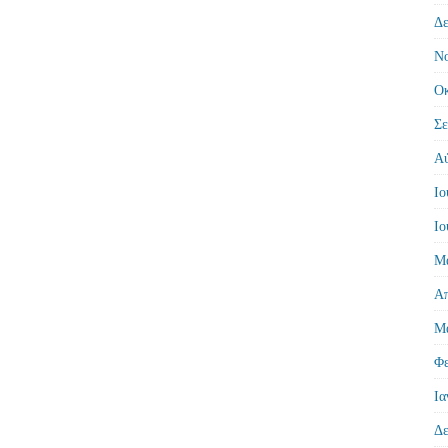
Δε
Νο
Οκ
Σε
Αύ
Ιο
Ιο
Μά
Απ
Μά
Φε
Ια
Δε