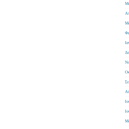
Μά
Απ
Μά
Φε
Ια
Δε
Νο
Οκ
Σε
Αύ
Ιο
Ιο
Μά