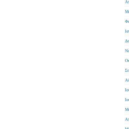
Απ
Μά
Φε
Ια
Δε
Νο
Οκ
Σε
Αύ
Ιο
Ιο
Μά
Απ
Μά