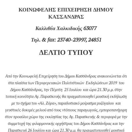
ΚΟΙΝΩΦΕΛΗΣ ΕΠΙΧΕΙΡΗΣΗ ΔΗΜΟΥ
ΚΑΣΣΑΝΔΡΑΣ
Καλλιθέα Χαλκιδικής 63077
Τηλ
. & fax: 2374
0-23997, 24851
ΔΕΛΤΙΟ ΤΥΠΟΥ
Από την Κοινωφελή Επιχείρηση του Δήμου Κασσάνδρας ανακοινώνεται ότι
στα πλαίσια των Περιφερειακών Πολιτιστικών Εκδηλώσεων 2019 του
Δήμου Κασσάνδρας,
την Πέμπτη 25 Ιουλίου και ώρα 21.30 μ.μ. στην
τοπική κοινότητα Αγ. Παρασκευής
θα
πραγματοποιηθεί μουσική εκδήλωση
με το σχήμα του «Αλ. Ζόρα»
, παραδοσιακό μοίρασμα ρυζόγαλου και
γευστικές δοκιμές μελιού από τους ντόπιους παραγωγούς, εμποροπανήγυρη
στον προαύλιο χώρο της εκκλησίας της Αγ. Παρασκευής & περιφορά με την
συμμετοχή της φιλαρμονικής ορχήστρας του Δήμου Κασσάνδρας και την
Παρασκευή 26 Ιουλίου και ώρα 21.30 μ.μ. θα πραγματοποιηθεί μουσική