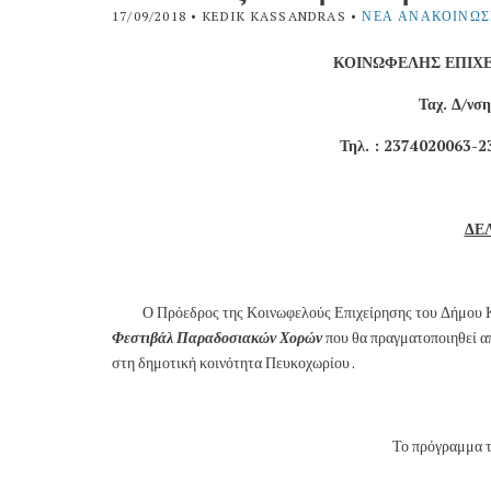
17/09/2018
• KEDIK KASSANDRAS •
ΝΈΑ ΑΝΑΚΟΙΝΏΣ
ΚΟΙΝΩΦΕΛΗΣ ΕΠΙΧ
Ταχ. Δ/ν
Τηλ. : 2374020063-2
ΔΕ
Ο Πρόεδρος της Κοινωφελούς Επιχείρησης του Δήμου 
Φεστιβάλ Παραδοσιακών Χορών
που θα πραγματοποιηθεί 
στη δημοτική κοινότητα Πευκοχωρίου .
Το πρόγραμμα τ