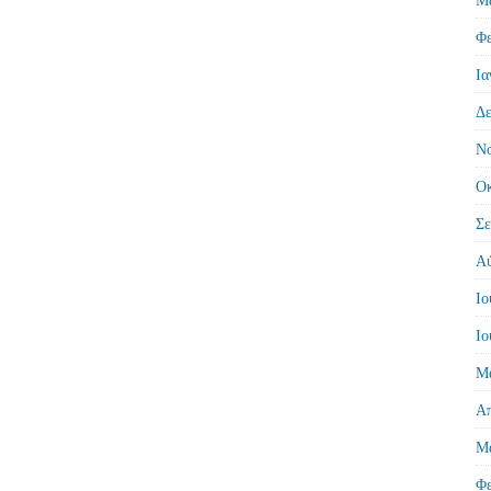
Φε
Ια
Δε
Νο
Οκ
Σε
Αύ
Ιο
Ιο
Μά
Απ
Μά
Φε