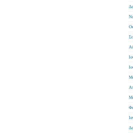
Δε
Νο
Οκ
Σε
Αύ
Ιο
Ιο
Μά
Απ
Μά
Φε
Ια
Δε