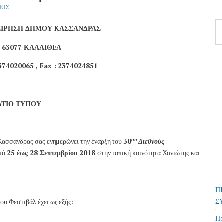
ΕΙΣ
Se
ΕΙΡΗΣΗ ΔΗΜΟΥ ΚΑΣΣΑΝΔΡΑΣ
fo
ση 63077 ΚΑΛΛΙΘΕΑ
374020065 , Fax : 2374024851
ΛΤΙΟ ΤΥΠΟΥ
ου
Κασσάνδρας σας ενημερώνει την έναρξη του
30
Διεθνούς
από
25 έως 28 Σεπτεμβρίου 2018
στην τοπική κοινότητα Χανιώτης και
Π
Σ
ου Φεστιβάλ έχει ως εξής:
Πρ