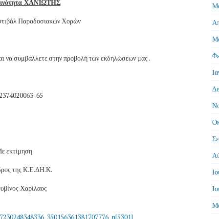
οινότητα ΧΑΝΙΩΤΗΣ
Μά
στιβάλ Παραδοσιακών Χορών
Απ
Μά
Φε
και να συμβάλλετε στην προβολή των εκδηλώσεων μας .
Ια
Δε
. 2374020063-65
Νο
Οκ
Σε
ε εκτίμηση
Αύ
ρος της Κ.Ε.ΔΗ.Κ.
Ιο
υβίνος Χαρίλαος
Ιο
Μά