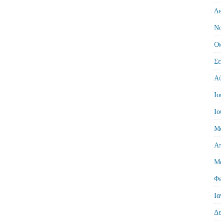
Δε
Νο
Οκ
Σε
Αύ
Ιο
Ιο
Μά
Απ
Μά
Φε
Ια
Δε