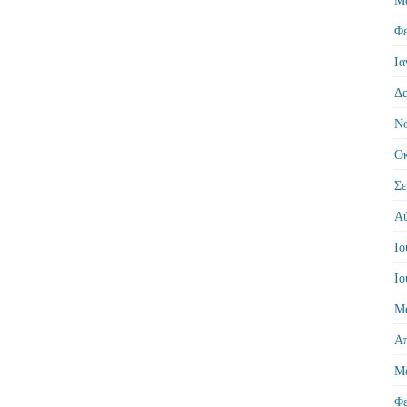
Φε
Ια
Δε
Νο
Οκ
Σε
Αύ
Ιο
Ιο
Μά
Απ
Μά
Φε