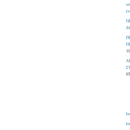
υπ
(v
Π
Δ
Π
Π
15
Α
Σ
03
Ιο
Ιο