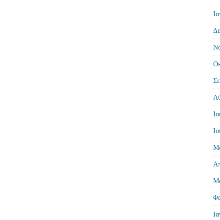
Ια
Δε
Νο
Οκ
Σε
Αύ
Ιο
Ιο
Μά
Απ
Μά
Φε
Ια