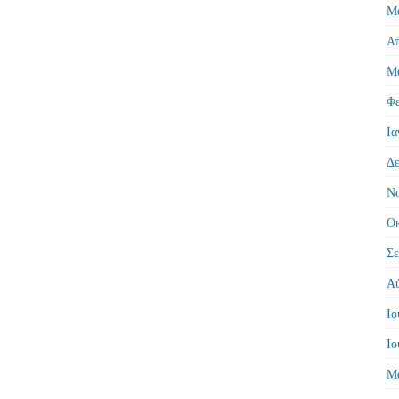
Μά
Απ
Μά
Φε
Ια
Δε
Νο
Οκ
Σε
Αύ
Ιο
Ιο
Μά