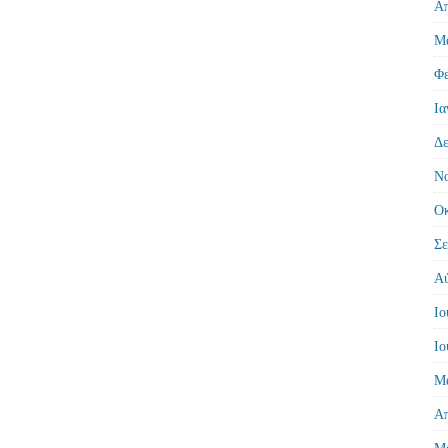
Απ
Μά
Φε
Ια
Δε
Νο
Οκ
Σε
Αύ
Ιο
Ιο
Μά
Απ
Μά