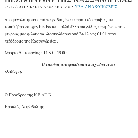
24/12/2021
• KEDIK KASSANDRAS •
ΝΈΑ ΑΝΑΚΟΙΝΏΣΕΙΣ
Δυο μεγάλα φουσκωτά παιχνίδια , ένα «πειρατικό καράβι», μια
τσουλήθρα «angry birds» και πολλά άλλα παιχνίδια, περιμένουν τους
μικρούς μας φίλους να διασκεδάσουν από 24.12 έως 01.01 στον
πεζόδρομο της Κασσανδρείας .
Ωράριο Λειτουργίας : 11.30 – 19.00
Η είσοδος στα φουσκωτά παιχνίδια είναι
ελεύθερη!
Ο Πρόεδρος της Κ.Ε.ΔΗ.Κ
Ηρακλής Λειβαδιώτης