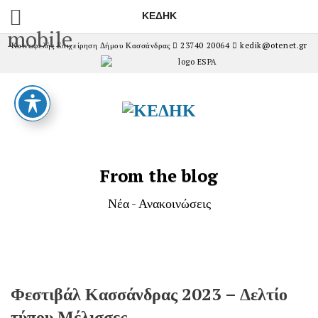
ΚΕΔΗΚ
mobile
Κοινωφελής Επιχείρηση Δήμου Κασσάνδρας
23740 20064
kedik@otenet.gr
From the blog
Νέα - Ανακοινώσεις
Φεστιβάλ Κασσάνδρας 2023 – Δελτίο
τύπου Μέλισσες