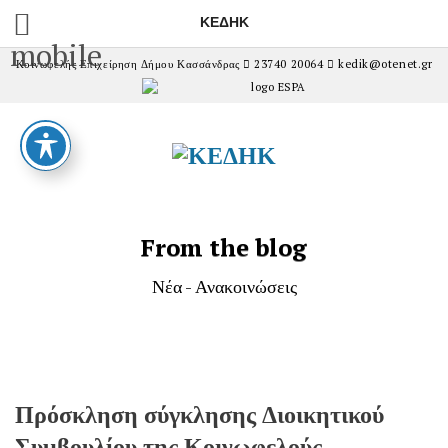
ΚΕΔΗΚ
mobile
Κοινωφελής Επιχείρηση Δήμου Κασσάνδρας
23740 20064
kedik@otenet.gr
From the blog
Νέα - Ανακοινώσεις
Πρόσκληση σύγκλησης Διοικητικού
Συμβουλίου της Κοινωφελούς