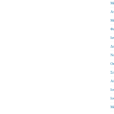
Μά
Απ
Μά
Φε
Ια
Δε
Νο
Οκ
Σε
Αύ
Ιο
Ιο
Μά