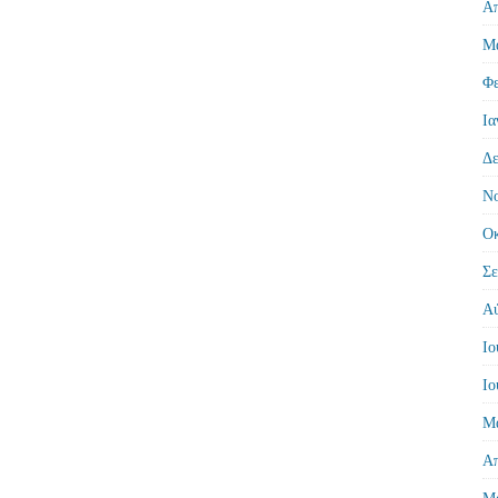
Απ
Μά
Φε
Ια
Δε
Νο
Οκ
Σε
Αύ
Ιο
Ιο
Μά
Απ
Μά