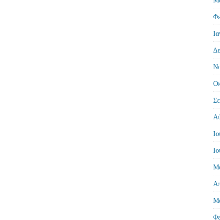
Φε
Ια
Δε
Νο
Οκ
Σε
Αύ
Ιο
Ιο
Μά
Απ
Μά
Φε