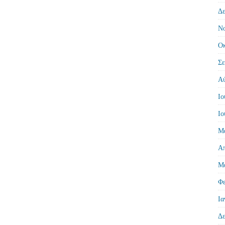
Δε
Νο
Οκ
Σε
Αύ
Ιο
Ιο
Μά
Απ
Μά
Φε
Ια
Δε