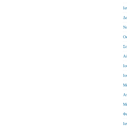
Ια
Δε
Νο
Οκ
Σε
Αύ
Ιο
Ιο
Μά
Απ
Μά
Φε
Ια