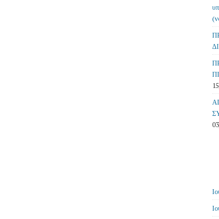
υπ
(v
Π
Δ
Π
Π
15
Α
Σ
03
Ιο
Ιο