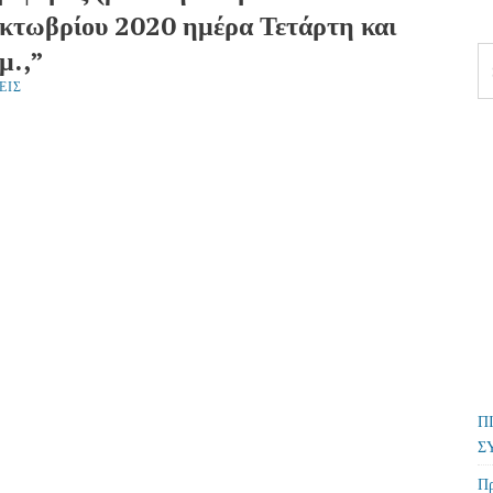
 Οκτωβρίου 2020 ημέρα Τετάρτη και
μ.,”
Se
fo
ΕΙΣ
Π
Σ
Πρ