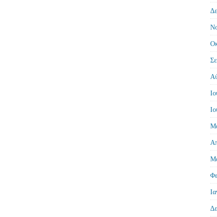
Δε
Νο
Οκ
Σε
Αύ
Ιο
Ιο
Μά
Απ
Μά
Φε
Ια
Δε