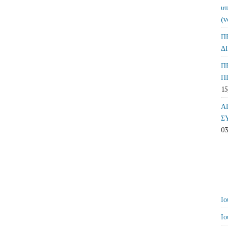
υπ
(v
Π
Δ
Π
Π
15
Α
Σ
03
Ιο
Ιο