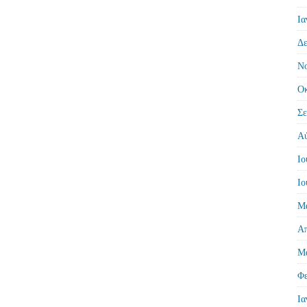
Ια
Δε
Νο
Οκ
Σε
Αύ
Ιο
Ιο
Μά
Απ
Μά
Φε
Ια