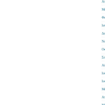
Απ
Μά
Φε
Ια
Δε
Νο
Οκ
Σε
Αύ
Ιο
Ιο
Μά
Απ
Μά