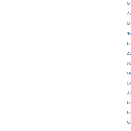
Μά
Απ
Μά
Φε
Ια
Δε
Νο
Οκ
Σε
Αύ
Ιο
Ιο
Μά