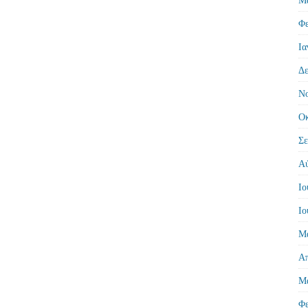
Φε
Ια
Δε
Νο
Οκ
Σε
Αύ
Ιο
Ιο
Μά
Απ
Μά
Φε