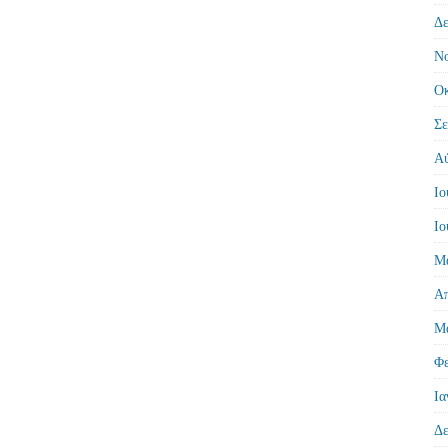
Δε
Νο
Οκ
Σε
Αύ
Ιο
Ιο
Μά
Απ
Μά
Φε
Ια
Δε