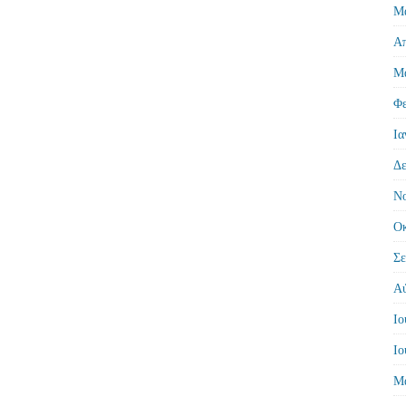
Μά
Απ
Μά
Φε
Ια
Δε
Νο
Οκ
Σε
Αύ
Ιο
Ιο
Μά