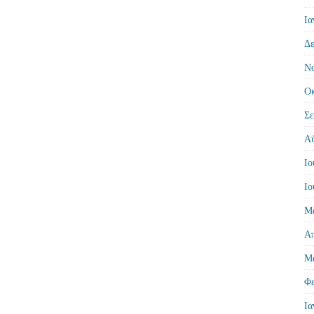
Ια
Δε
Νο
Οκ
Σε
Αύ
Ιο
Ιο
Μά
Απ
Μά
Φε
Ια