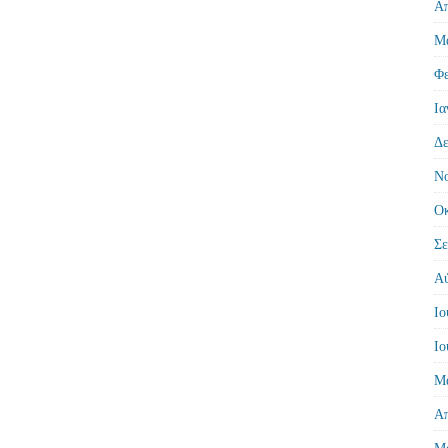
Απ
Μά
Φε
Ια
Δε
Νο
Οκ
Σε
Αύ
Ιο
Ιο
Μά
Απ
Μά