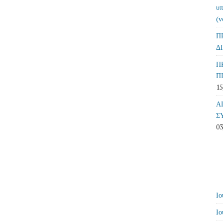
υπ
(v
Π
Δ
Π
Π
15
Α
Σ
03
Ιο
Ιο