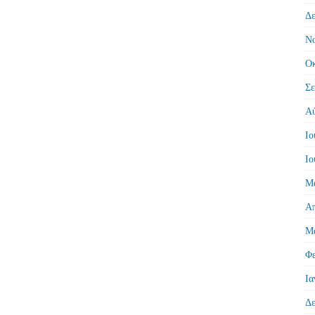
Δε
Νο
Οκ
Σε
Αύ
Ιο
Ιο
Μά
Απ
Μά
Φε
Ια
Δε