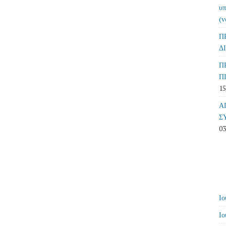
υπ
(v
Π
Δ
Π
Π
15
Α
Σ
03
Ιο
Ιο