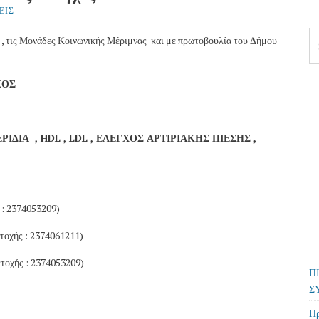
ΕΙΣ
Se
, τις Μονάδες Κοινωνικής Μέριμνας και με πρωτοβουλία του Δήμου
fo
ΧΟΣ
ΡΙΔΙΑ ,
HDL
,
LDL
, ΕΛΕΓΧΟΣ ΑΡΤΙΡΙΑΚΗΣ ΠΙΕΣΗΣ ,
 : 2374053209)
οχής : 2374061211)
οχής : 2374053209)
Π
Σ
Πρ