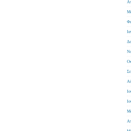
Απ
Μά
Φε
Ια
Δε
Νο
Οκ
Σε
Αύ
Ιο
Ιο
Μά
Απ
Μά