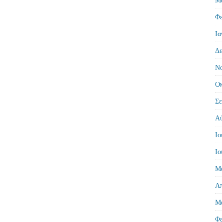
Φε
Ια
Δε
Νο
Οκ
Σε
Αύ
Ιο
Ιο
Μά
Απ
Μά
Φε