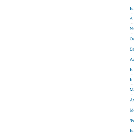
Ια
Δε
Νο
Οκ
Σε
Αύ
Ιο
Ιο
Μά
Απ
Μά
Φε
Ια