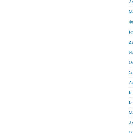
Απ
Μά
Φε
Ια
Δε
Νο
Οκ
Σε
Αύ
Ιο
Ιο
Μά
Απ
Μά