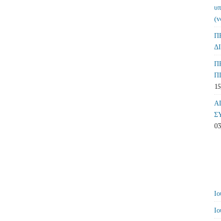
υπ
(v
Π
Δ
Π
Π
15
Α
Σ
03
Ιο
Ιο