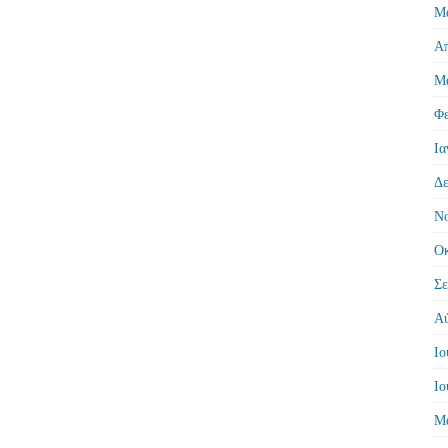
Μά
Απ
Μά
Φε
Ια
Δε
Νο
Οκ
Σε
Αύ
Ιο
Ιο
Μά