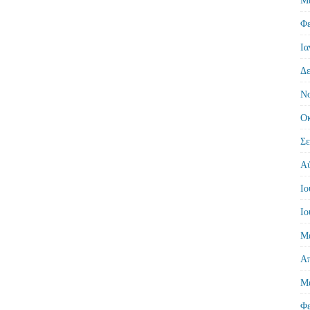
Φε
Ια
Δε
Νο
Οκ
Σε
Αύ
Ιο
Ιο
Μά
Απ
Μά
Φε