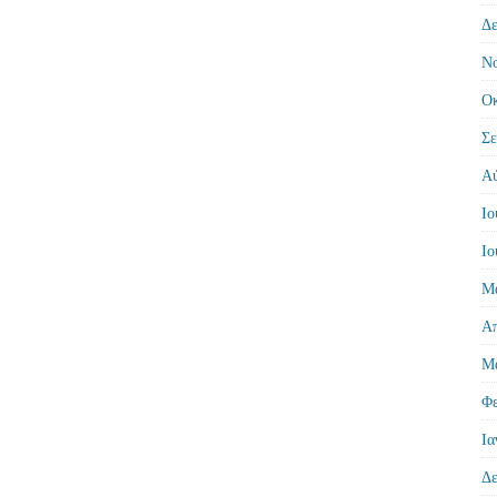
Δε
Νο
Οκ
Σε
Αύ
Ιο
Ιο
Μά
Απ
Μά
Φε
Ια
Δε