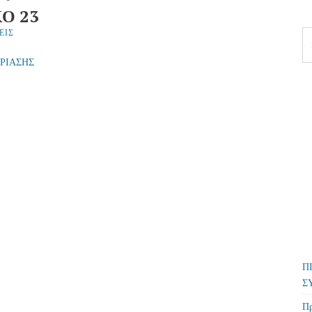
Ο 23
ΕΙΣ
Se
fo
ΔΡΙΑΣΗΣ
Π
Σ
Πρ