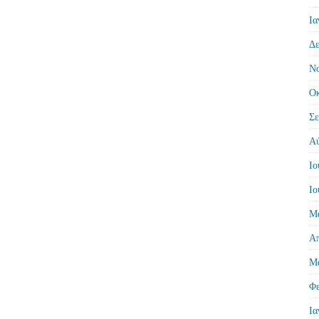
Ια
Δε
Νο
Οκ
Σε
Αύ
Ιο
Ιο
Μά
Απ
Μά
Φε
Ια