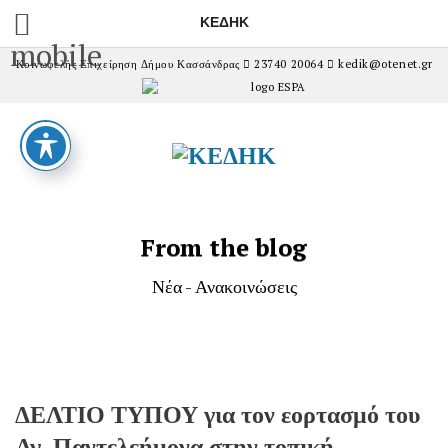
ΚΕΔΗΚ
mobile
Κοινωφελής Επιχείρηση Δήμου Κασσάνδρας
23740 20064
kedik@otenet.gr
From the blog
Νέα - Ανακοινώσεις
ΔΕΛΤΙΟ ΤΥΠΟΥ για τον εορτασμό του
Αγ. Παντελεήμονα στην τοπική