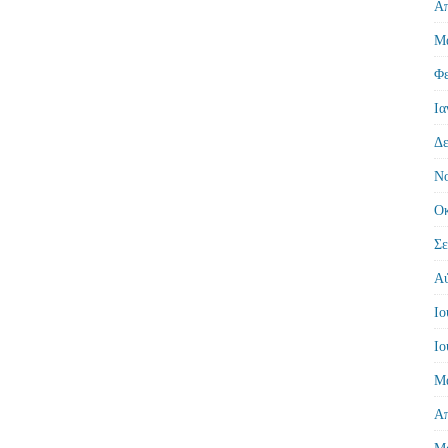
Απ
Μά
Φε
Ια
Δε
Νο
Οκ
Σε
Αύ
Ιο
Ιο
Μά
Απ
Μά