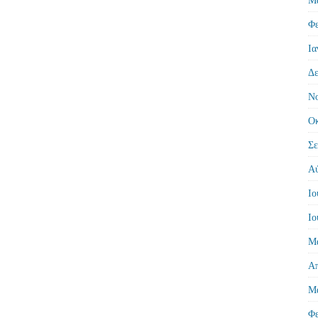
Φε
Ια
Δε
Νο
Οκ
Σε
Αύ
Ιο
Ιο
Μά
Απ
Μά
Φε