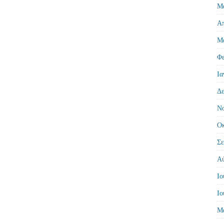
Μά
Απ
Μά
Φε
Ια
Δε
Νο
Οκ
Σε
Αύ
Ιο
Ιο
Μά