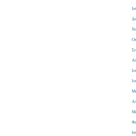
Ια
Δε
Νο
Οκ
Σε
Αύ
Ιο
Ιο
Μά
Απ
Μά
Φε
Ια