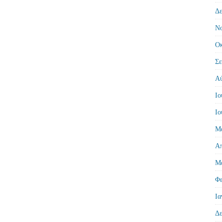
Δε
Νο
Οκ
Σε
Αύ
Ιο
Ιο
Μά
Απ
Μά
Φε
Ια
Δε