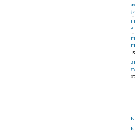
υπ
(v
Π
Δ
Π
Π
15
Α
Σ
03
Ιο
Ιο