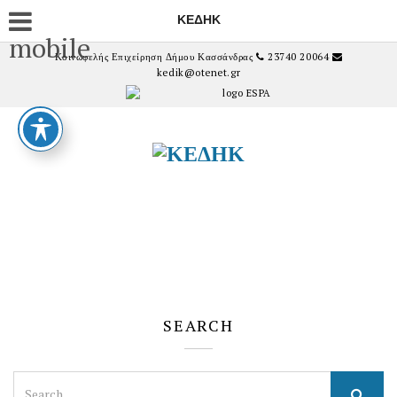
ΚΕΔΗΚ
mobile
Κοινωφελής Επιχείρηση Δήμου Κασσάνδρας
23740 20064
kedik@otenet.gr
SEARCH
Search