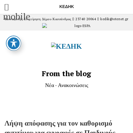
ΚΕΔΗΚ
mobile
Κοινωφελής Επιχείρηση Δήμου Κασσάνδρας
23740 20064
kedik@otenet.gr
From the blog
Νέα - Ανακοινώσεις
Λήψη απόφασης για τον καθορισμό
αντιτίμου για εγγραφές σε Παιδικούς